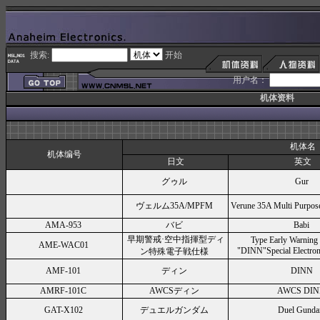
搜索:
开始
用户名：
机体资料
机体名
机体编号
日文
英文
グゥル
Gur
ヴェルム35A/MPFM
Verune 35A Multi Purpos
AMA-953
バビ
Babi
早期警戒·空中指揮型ディ
Type Early Warning
AME-WAC01
"DINN"Special Electroni
ン特殊電子戦仕様
AMF-101
ディン
DINN
AMRF-101C
AWCSディン
AWCS DI
GAT-X102
デュエルガンダム
Duel Gund