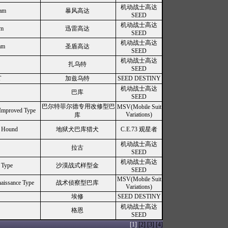
机动战士高达
am
暴风高达
SEED
机动战士高达
am
迅雷高达
SEED
机动战士高达
am
圣盾高达
SEED
机动战士高达
扎乌特
SEED
T
加兹乌特
SEED DESTINY
机动战士高达
巴库
SEED
巴尔特菲尔德专用改修型巴
MSV(Mobile Suit
Improved Type
Variations)
库
 Hound
地狱犬巴库猎犬
C.E.73 观星者
机动战士高达
拉古
SEED
机动战士高达
Type
沙漠战式样型金
SEED
MSV(Mobile Suit
aissance Type
战术侦察型巴库
Variations)
埃修
SEED DESTINY
机动战士高达
格恩
SEED
[1]
[2]
[3]
[4]