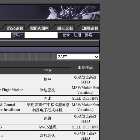
密码：
登录
注册
游客
出现作品
中文
机动战士高达
格乌
SEED
MSV(Mobile Suit
e Flight Module
米迪亚改
Variations)
巴比
SEED DESTINY
早期警戒·空中指挥型迪恩
 & Control
MSV(Mobile Suit
c Installation
Variations)
特殊电子战式样机
机动战士高达
迪恩
SEED
NN
AWCS迪恩
SEED DESTINY
机动战士高达
am
决战高达
SEED