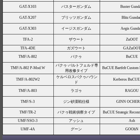
GAT-X103
バスターガンダム
Buster Gund
GAT-X207
ブリッツガンダム
Blitz Gund
GAT-X303
イージスガンダム
Aegis Gund
TFA-2
ザウート
ZuOOT
TFA-4DE
ガズウート
GAZuOO
TMF/A-802
バクゥ
BuCUE
バクゥ·バルトフェルド専
TMF/A-802 P-Mod.W
BuCUE Bartfelt Custom 
用改修タイプ
ケルベロスバクゥハウン
TMF/A-802W2
Kerberos BuCUE
ド
TMF/A-803
ラゴゥ
RAGOU
TMF/S-3
ジン砂漠戦仕様
GINN OCHER 
TMF/TR-2
バクゥ戦術偵察タイプ
BuCUE Strategic Reconn
UMF/SSO-3
アッシュ
Ash
UMF-4A
グーン
GOOhN